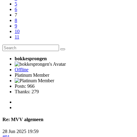
5
6
7
8
9
10
11
bokkesprongen
Offline
Platinum Member
Posts: 966
Thanks: 279
Re:
MVV algemeen
28 Jun 2025 19:59
#91