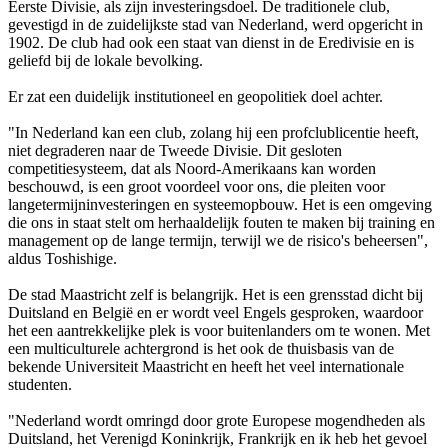
Eerste Divisie, als zijn investeringsdoel. De traditionele club,
gevestigd in de zuidelijkste stad van Nederland, werd opgericht in
1902. De club had ook een staat van dienst in de Eredivisie en is
geliefd bij de lokale bevolking.
Er zat een duidelijk institutioneel en geopolitiek doel achter.
"In Nederland kan een club, zolang hij een profclublicentie heeft,
niet degraderen naar de Tweede Divisie. Dit gesloten
competitiesysteem, dat als Noord-Amerikaans kan worden
beschouwd, is een groot voordeel voor ons, die pleiten voor
langetermijninvesteringen en systeemopbouw. Het is een omgeving
die ons in staat stelt om herhaaldelijk fouten te maken bij training en
management op de lange termijn, terwijl we de risico's beheersen",
aldus Toshishige.
De stad Maastricht zelf is belangrijk. Het is een grensstad dicht bij
Duitsland en België en er wordt veel Engels gesproken, waardoor
het een aantrekkelijke plek is voor buitenlanders om te wonen. Met
een multiculturele achtergrond is het ook de thuisbasis van de
bekende Universiteit Maastricht en heeft het veel internationale
studenten.
"Nederland wordt omringd door grote Europese mogendheden als
Duitsland, het Verenigd Koninkrijk, Frankrijk en ik heb het gevoel