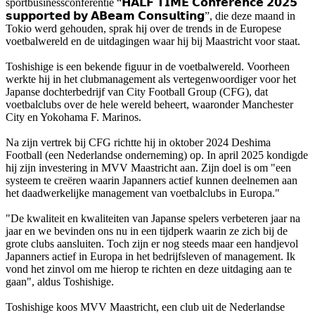
sportbusinessconferentie “𝗛𝗔𝗟𝗙 𝗧𝗜𝗠𝗘 𝗖𝗼𝗻𝗳𝗲𝗿𝗲𝗻𝗰𝗲 𝟮𝟬𝟮𝟱
𝘀𝘂𝗽𝗽𝗼𝗿𝘁𝗲𝗱 𝗯𝘆 𝗔𝗕𝗲𝗮𝗺 𝗖𝗼𝗻𝘀𝘂𝗹𝘁𝗶𝗻𝗴”, die deze maand in
Tokio werd gehouden, sprak hij over de trends in de Europese
voetbalwereld en de uitdagingen waar hij bij Maastricht voor staat.
Toshishige is een bekende figuur in de voetbalwereld. Voorheen
werkte hij in het clubmanagement als vertegenwoordiger voor het
Japanse dochterbedrijf van City Football Group (CFG), dat
voetbalclubs over de hele wereld beheert, waaronder Manchester
City en Yokohama F. Marinos.
Na zijn vertrek bij CFG richtte hij in oktober 2024 Deshima
Football (een Nederlandse onderneming) op. In april 2025 kondigde
hij zijn investering in MVV Maastricht aan. Zijn doel is om "een
systeem te creëren waarin Japanners actief kunnen deelnemen aan
het daadwerkelijke management van voetbalclubs in Europa."
"De kwaliteit en kwaliteiten van Japanse spelers verbeteren jaar na
jaar en we bevinden ons nu in een tijdperk waarin ze zich bij de
grote clubs aansluiten. Toch zijn er nog steeds maar een handjevol
Japanners actief in Europa in het bedrijfsleven of management. Ik
vond het zinvol om me hierop te richten en deze uitdaging aan te
gaan", aldus Toshishige.
Toshishige koos MVV Maastricht, een club uit de Nederlandse