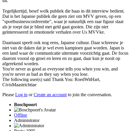
uit.
Tegelijkertijd, besef welk publiek die baas in dit interview bedient.
Dat is het Japanse publiek die geen zier om MVV geven, op een
"sportbusinessconferentie", waar je natuurlijk een raar figuur slaat
als je roept dat je blind met geld gaat gooien. Die zijn niet
geïnteresseerd in emotionele verhalen over Us MVVke.
Daarnaast speelt ook nog eens, Japanse cultuur. Daar schreeuw je
niet van de daken dat je wel even kampioen gaat worden. Japan is
een land waar de communicatie uitermate voorzichtig gaat. De focus
daarom vooral op groei en leren en zo gaat, daar kun je nooit op
afgerekend worden.
You're never as good as everyone tells you when you win, and
you're never as bad as they say when you lose.
The following user(s) said Thank You:
RoedWitHart
,
CivisMaastrichtiae
Please
Log in
or
Create an account
to join the conversation.
Boschpoort
Offline
Administrator
Posts: 1995