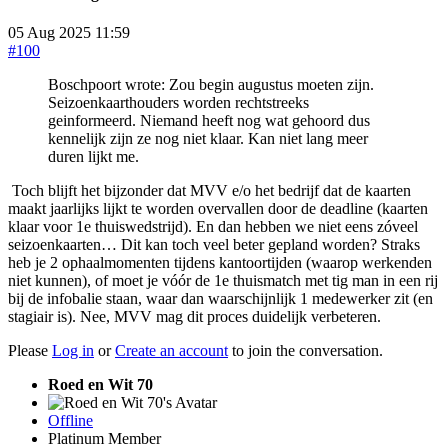
05 Aug 2025 11:59
#100
Boschpoort wrote: Zou begin augustus moeten zijn.
Seizoenkaarthouders worden rechtstreeks
geinformeerd. Niemand heeft nog wat gehoord dus
kennelijk zijn ze nog niet klaar. Kan niet lang meer
duren lijkt me.
Toch blijft het bijzonder dat MVV e/o het bedrijf dat de kaarten
maakt jaarlijks lijkt te worden overvallen door de deadline (kaarten
klaar voor 1e thuiswedstrijd). En dan hebben we niet eens zóveel
seizoenkaarten… Dit kan toch veel beter gepland worden? Straks
heb je 2 ophaalmomenten tijdens kantoortijden (waarop werkenden
niet kunnen), of moet je vóór de 1e thuismatch met tig man in een rij
bij de infobalie staan, waar dan waarschijnlijk 1 medewerker zit (en
stagiair is). Nee, MVV mag dit proces duidelijk verbeteren.
Please
Log in
or
Create an account
to join the conversation.
Roed en Wit 70
Offline
Platinum Member