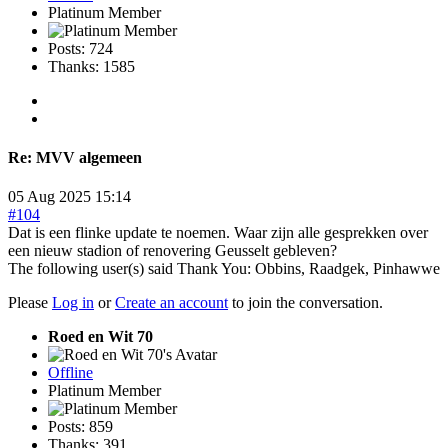
Platinum Member
Posts: 724
Thanks: 1585
Re:
MVV algemeen
05 Aug 2025 15:14
#104
Dat is een flinke update te noemen. Waar zijn alle gesprekken over
een nieuw stadion of renovering Geusselt gebleven?
The following user(s) said Thank You:
Obbins
,
Raadgek
,
Pinhawwe
Please
Log in
or
Create an account
to join the conversation.
Roed en Wit 70
Offline
Platinum Member
Posts: 859
Thanks: 391