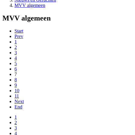
MVV algemeen
MVV algemeen
Start
Prev
1
2
3
4
5
6
7
8
9
10
11
Next
End
1
2
3
4