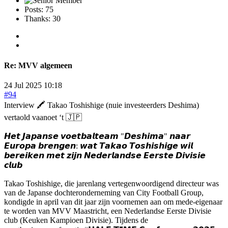
Posts: 75
Thanks: 30
Re:
MVV algemeen
24 Jul 2025 10:18
#94
Interview 🖍️ Takao Toshishige (nuie investeerders Deshima)
vertaold vaanoet ‘t 🇯🇵
𝙃𝙚𝙩 𝙅𝙖𝙥𝙖𝙣𝙨𝙚 𝙫𝙤𝙚𝙩𝙗𝙖𝙡𝙩𝙚𝙖𝙢 "𝘿𝙚𝙨𝙝𝙞𝙢𝙖" 𝙣𝙖𝙖𝙧
𝙀𝙪𝙧𝙤𝙥𝙖 𝙗𝙧𝙚𝙣𝙜𝙚𝙣: 𝙬𝙖𝙩 𝙏𝙖𝙠𝙖𝙤 𝙏𝙤𝙨𝙝𝙞𝙨𝙝𝙞𝙜𝙚 𝙬𝙞𝙡
𝙗𝙚𝙧𝙚𝙞𝙠𝙚𝙣 𝙢𝙚𝙩 𝙯𝙞𝙟𝙣 𝙉𝙚𝙙𝙚𝙧𝙡𝙖𝙣𝙙𝙨𝙚 𝙀𝙚𝙧𝙨𝙩𝙚 𝘿𝙞𝙫𝙞𝙨𝙞𝙚
𝙘𝙡𝙪𝙗
Takao Toshishige, die jarenlang vertegenwoordigend directeur was
van de Japanse dochteronderneming van City Football Group,
kondigde in april van dit jaar zijn voornemen aan om mede-eigenaar
te worden van MVV Maastricht, een Nederlandse Eerste Divisie
club (Keuken Kampioen Divisie). Tijdens de