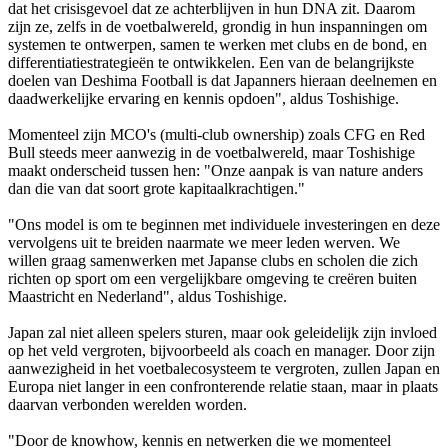
dat het crisisgevoel dat ze achterblijven in hun DNA zit. Daarom
zijn ze, zelfs in de voetbalwereld, grondig in hun inspanningen om
systemen te ontwerpen, samen te werken met clubs en de bond, en
differentiatiestrategieën te ontwikkelen. Een van de belangrijkste
doelen van Deshima Football is dat Japanners hieraan deelnemen en
daadwerkelijke ervaring en kennis opdoen", aldus Toshishige.
Momenteel zijn MCO's (multi-club ownership) zoals CFG en Red
Bull steeds meer aanwezig in de voetbalwereld, maar Toshishige
maakt onderscheid tussen hen: "Onze aanpak is van nature anders
dan die van dat soort grote kapitaalkrachtigen."
"Ons model is om te beginnen met individuele investeringen en deze
vervolgens uit te breiden naarmate we meer leden werven. We
willen graag samenwerken met Japanse clubs en scholen die zich
richten op sport om een vergelijkbare omgeving te creëren buiten
Maastricht en Nederland", aldus Toshishige.
Japan zal niet alleen spelers sturen, maar ook geleidelijk zijn invloed
op het veld vergroten, bijvoorbeeld als coach en manager. Door zijn
aanwezigheid in het voetbalecosysteem te vergroten, zullen Japan en
Europa niet langer in een confronterende relatie staan, maar in plaats
daarvan verbonden werelden worden.
"Door de knowhow, kennis en netwerken die we momenteel