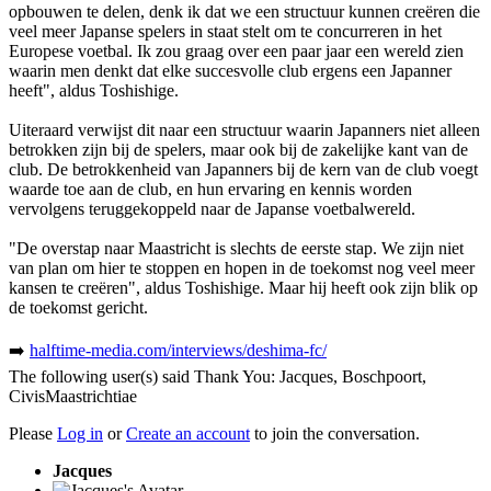
opbouwen te delen, denk ik dat we een structuur kunnen creëren die
veel meer Japanse spelers in staat stelt om te concurreren in het
Europese voetbal. Ik zou graag over een paar jaar een wereld zien
waarin men denkt dat elke succesvolle club ergens een Japanner
heeft", aldus Toshishige.
Uiteraard verwijst dit naar een structuur waarin Japanners niet alleen
betrokken zijn bij de spelers, maar ook bij de zakelijke kant van de
club. De betrokkenheid van Japanners bij de kern van de club voegt
waarde toe aan de club, en hun ervaring en kennis worden
vervolgens teruggekoppeld naar de Japanse voetbalwereld.
"De overstap naar Maastricht is slechts de eerste stap. We zijn niet
van plan om hier te stoppen en hopen in de toekomst nog veel meer
kansen te creëren", aldus Toshishige. Maar hij heeft ook zijn blik op
de toekomst gericht.
➡️
halftime-media.com/interviews/deshima-fc/
The following user(s) said Thank You:
Jacques
,
Boschpoort
,
CivisMaastrichtiae
Please
Log in
or
Create an account
to join the conversation.
Jacques