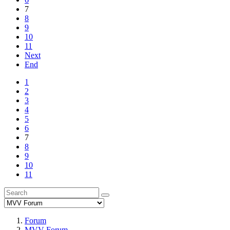
7
8
9
10
11
Next
End
1
2
3
4
5
6
7
8
9
10
11
Forum
MVV Forum