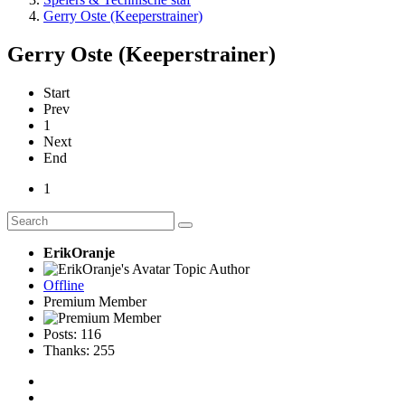
Gerry Oste (Keeperstrainer)
Gerry Oste (Keeperstrainer)
Start
Prev
1
Next
End
1
ErikOranje
Topic Author
Offline
Premium Member
Posts: 116
Thanks: 255