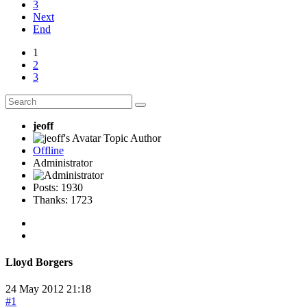
3
Next
End
1
2
3
jeoff
Topic Author
Offline
Administrator
Posts: 1930
Thanks: 1723
Lloyd Borgers
24 May 2012 21:18
#1