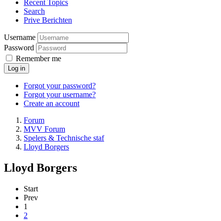
Recent Topics
Search
Prive Berichten
Username
Password
Remember me
Log in
Forgot your password?
Forgot your username?
Create an account
Forum
MVV Forum
Spelers & Technische staf
Lloyd Borgers
Lloyd Borgers
Start
Prev
1
2