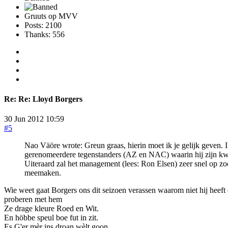
Gruuts op MVV
Posts: 2100
Thanks: 556
Re:
Re: Lloyd Borgers
30 Jun 2012 10:59
#5
Nao Väöre wrote: Greun graas, hierin moet ik je gelijk geven. 
gerenomeerdere tegenstanders (AZ en NAC) waarin hij zijn kwal
Uiteraard zal het management (lees: Ron Elsen) zeer snel op zo
meemaken.
Wie weet gaat Borgers ons dit seizoen verassen waarom niet hij heeft
proberen met hem
Ze drage kleure Roed en Wit.
En höbbe speul boe fut in zit.
Es G'er mèr ins droan wèlt goon,