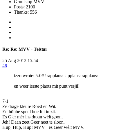
Gruuts op MVV
Posts: 2100
Thanks: 556
Re:
Re: MVV - Telstar
25 Aug 2012 15:54
#6
izzo wrote: 5-0!!! :applaus: :applaus: :applaus:
en weer ierste plaots mit punt vesjil!
7-1
Ze drage kleure Roed en Wit.
En höbbe speul boe fut in zit.
Es G'er mèr ins droan wèlt goon,
Jeh! Daan zeet Geer neet te sloon.
Hup, Hup, Hup! MVV - es Geer wèlt MVV.