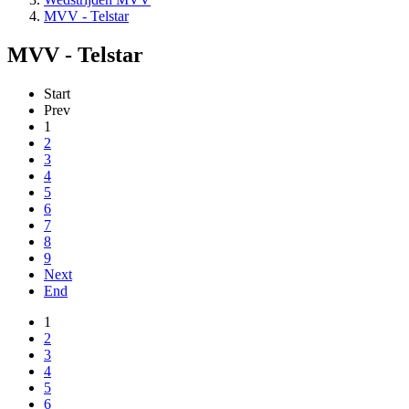
MVV - Telstar
MVV - Telstar
Start
Prev
1
2
3
4
5
6
7
8
9
Next
End
1
2
3
4
5
6