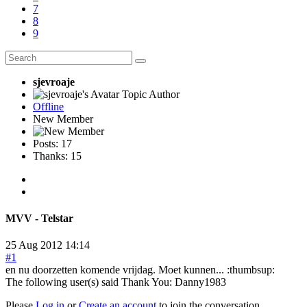
7
8
9
sjevroaje
Topic Author
Offline
New Member
Posts: 17
Thanks: 15
MVV - Telstar
25 Aug 2012 14:14
#1
en nu doorzetten komende vrijdag. Moet kunnen... :thumbsup:
The following user(s) said Thank You:
Danny1983
Please
Log in
or
Create an account
to join the conversation.