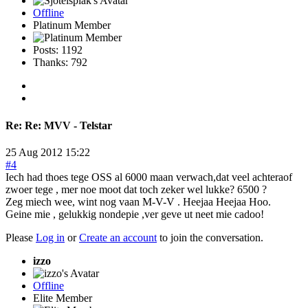
Offline
Platinum Member
Posts: 1192
Thanks: 792
Re:
Re: MVV - Telstar
25 Aug 2012 15:22
#4
Iech had thoes tege OSS al 6000 maan verwach,dat veel achteraof
zwoer tege , mer noe moot dat toch zeker wel lukke? 6500 ?
Zeg miech wee, wint nog vaan M-V-V . Heejaa Heejaa Hoo.
Geine mie , gelukkig nondepie ,ver geve ut neet mie cadoo!
Please
Log in
or
Create an account
to join the conversation.
izzo
Offline
Elite Member