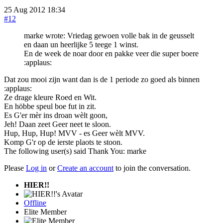
25 Aug 2012 18:34
#12
marke wrote: Vriedag gewoen volle bak in de geusselt
en daan un heerlijke 5 teege 1 winst.
En de week de noar door en pakke veer die super boere
:applaus:
Dat zou mooi zijn want dan is de 1 periode zo goed als binnen
:applaus:
Ze drage kleure Roed en Wit.
En höbbe speul boe fut in zit.
Es G'er mèr ins droan wèlt goon,
Jeh! Daan zeet Geer neet te sloon.
Hup, Hup, Hup! MVV - es Geer wèlt MVV.
Komp G'r op de ierste plaots te stoon.
The following user(s) said Thank You:
marke
Please
Log in
or
Create an account
to join the conversation.
HIER!!
Offline
Elite Member