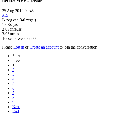
Re:
Re: MVV - Telstar
25 Aug 2012 20:45
#15
Ik zeg een 3-0 zege:)
1-0Esajas
2-0Schreurs
3-0Smeets
Toeschouwers: 6500
Please
Log in
or
Create an account
to join the conversation.
Start
Prev
1
2
3
4
5
6
7
8
9
Next
End