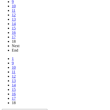
9
10
11
12
13
14
15
16
17
18
Next
End
1
9
10
11
12
13
14
15
16
17
18