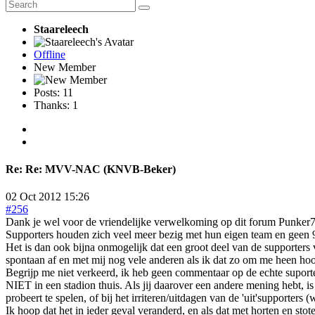
Staareleech
Offline
New Member
Posts: 11
Thanks: 1
Re:
Re: MVV-NAC (KNVB-Beker)
02 Oct 2012 15:26
#256
Dank je wel voor de vriendelijke verwelkoming op dit forum Punker73, 
Supporters houden zich veel meer bezig met hun eigen team en geen 90
Het is dan ook bijna onmogelijk dat een groot deel van de supporters
spontaan af en met mij nog vele anderen als ik dat zo om me heen hoo
Begrijp me niet verkeerd, ik heb geen commentaar op de echte suporter
NIET in een stadion thuis. Als jij daarover een andere mening hebt, i
probeert te spelen, of bij het irriteren/uitdagen van de 'uit'supporters 
Ik hoop dat het in ieder geval veranderd, en als dat met horten en stote