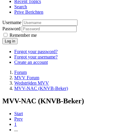
Recent Topics
Search
Prive Berichten
Username
Password
Remember me
Log in
Forgot your password?
Forgot your username?
Create an account
Forum
MVV Forum
Wedstrijden MVV
MVV-NAC (KNVB-Beker)
MVV-NAC (KNVB-Beker)
Start
Prev
1
...