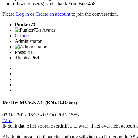
The following user(s) said Thank You:
Boer458
Please
Log in
or
Create an account
to join the conversation.
Punker73
Offline
Administrator
Posts: 432
Thanks: 364
Re:
Re: MVV-NAC (KNVB-Beker)
02 Oct 2012 15:37
-
02 Oct 2012 15:52
#257
Ik denk dat je het vooral overdrijft ...... waar jij het over hebt gebeur
Als ik niet tussen de fanatieke aanhang wil zitten ga ik niet op de AS z