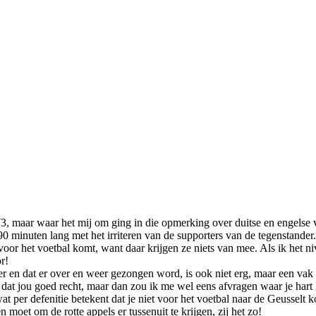
maar waar het mij om ging in die opmerking over duitse en engelse voetb
 minuten lang met het irriteren van de supporters van de tegenstander.
 voor het voetbal komt, want daar krijgen ze niets van mee. Als ik het 
r!
 en dat er over en weer gezongen word, is ook niet erg, maar een vak st
s dat jou goed recht, maar dan zou ik me wel eens afvragen waar je har
(wat per defenitie betekent dat je niet voor het voetbal naar de Geusselt 
n moet om de rotte appels er tussenuit te krijgen, zij het zo!