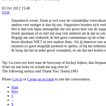
02 Oct 2012 15:40
#258
Staareleech wrote: Dank je wel voor de vriendelijke verwelkomi
stadion veel rustiger is dan bij ons. Supporters houden zich ve
Het is dan ook bijna onmogelijk dat een groot deel van de supp
broek spontaan af en met mij nog vele anderen als ik dat zo o
Begrijp me niet verkeerd, ik heb geen commentaar op de echte su
hoort absoluut NIET in een stadion thuis. Als jij daarover een 
moment zo goed mogelijk probeert te spelen, of bij het irriteren/
Ik hoop dat het in ieder geval veranderd, en als dat met horten en
Tip: Ga eens een keer naar de bioscoop of hockey kijken, dan bespaar j
Schei uit met keke en schudt me nog eent in!
The following user(s) said Thank You:
Danny1983
Please
Log in
or
Create an account
to join the conversation.
Start
Prev
1
...
9