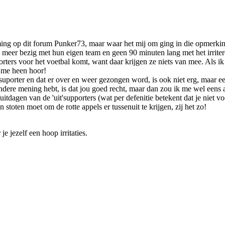
ng op dit forum Punker73, maar waar het mij om ging in die opmerking o
el meer bezig met hun eigen team en geen 90 minuten lang met het irrite
orters voor het voetbal komt, want daar krijgen ze niets van mee. Als 
m me heen hoor!
porter en dat er over en weer gezongen word, is ook niet erg, maar een 
andere mening hebt, is dat jou goed recht, maar dan zou ik me wel eens a
uitdagen van de 'uit'supporters (wat per defenitie betekent dat je niet v
 stoten moet om de rotte appels er tussenuit te krijgen, zij het zo!
e jezelf een hoop irritaties.