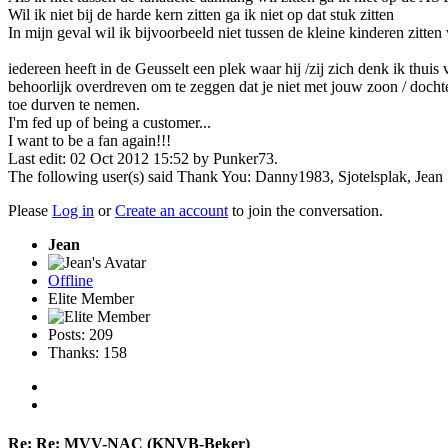
Wil ik niet bij de harde kern zitten ga ik niet op dat stuk zitten
In mijn geval wil ik bijvoorbeeld niet tussen de kleine kinderen zitte
iedereen heeft in de Geusselt een plek waar hij /zij zich denk ik thuis
behoorlijk overdreven om te zeggen dat je niet met jouw zoon / dochte
toe durven te nemen.
I'm fed up of being a customer...
I want to be a fan again!!!
Last edit: 02 Oct 2012 15:52 by
Punker73
.
The following user(s) said Thank You:
Danny1983
,
Sjotelsplak
,
Jean
Please
Log in
or
Create an account
to join the conversation.
Jean
Offline
Elite Member
Posts: 209
Thanks: 158
Re:
Re: MVV-NAC (KNVB-Beker)