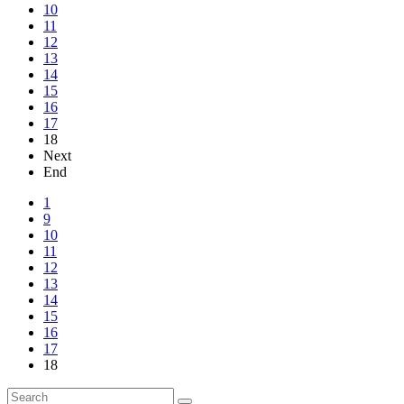
10
11
12
13
14
15
16
17
18
Next
End
1
9
10
11
12
13
14
15
16
17
18