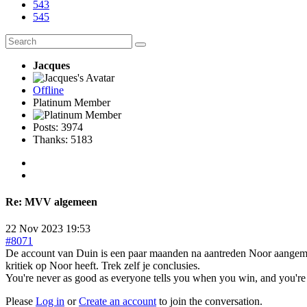
543
545
Jacques
Offline
Platinum Member
Posts: 3974
Thanks: 5183
Re:
MVV algemeen
22 Nov 2023 19:53
#8071
De account van Duin is een paar maanden na aantreden Noor aangemaakt
kritiek op Noor heeft. Trek zelf je conclusies.
You're never as good as everyone tells you when you win, and you're
Please
Log in
or
Create an account
to join the conversation.