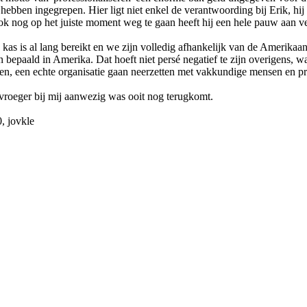
hebben ingegrepen. Hier ligt niet enkel de verantwoording bij Erik, hi
ok nog op het juiste moment weg te gaan heeft hij een hele pauw aan v
 is al lang bereikt en we zijn volledig afhankelijk van de Amerikaans
paald in Amerika. Dat hoeft niet persé negatief te zijn overigens, wa
, een echte organisatie gaan neerzetten met vakkundige mensen en pro
vroeger bij mij aanwezig was ooit nog terugkomt.
0
,
jovkle