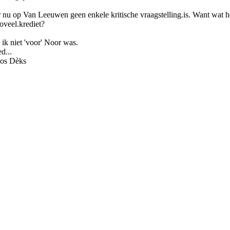
 er nu op Van Leeuwen geen enkele kritische vraagstelling.is. Want wat 
oveel.krediet?
ik niet 'voor' Noor was.
d...
os Dèks