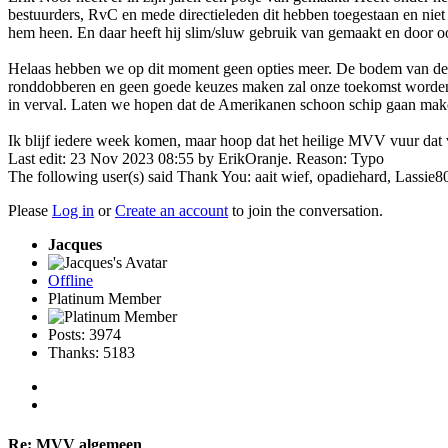
bestuurders, RvC en mede directieleden dit hebben toegestaan en niet 
hem heen. En daar heeft hij slim/sluw gebruik van gemaakt en door o
Helaas hebben we op dit moment geen opties meer. De bodem van de kas
ronddobberen en geen goede keuzes maken zal onze toekomst worden be
in verval. Laten we hopen dat de Amerikanen schoon schip gaan maken
Ik blijf iedere week komen, maar hoop dat het heilige MVV vuur dat 
Last edit: 23 Nov 2023 08:55 by
ErikOranje
. Reason: Typo
The following user(s) said Thank You:
aait wief
,
opadiehard
,
Lassie8
Please
Log in
or
Create an account
to join the conversation.
Jacques
Offline
Platinum Member
Posts: 3974
Thanks: 5183
Re:
MVV algemeen