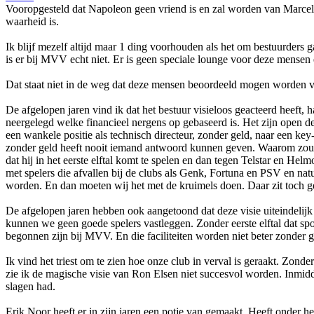
Vooropgesteld dat Napoleon geen vriend is en zal worden van Marcel Jör
waarheid is.
Ik blijf mezelf altijd maar 1 ding voorhouden als het om bestuurders 
is er bij MVV echt niet. Er is geen speciale lounge voor deze mensen en
Dat staat niet in de weg dat deze mensen beoordeeld mogen worden vo
De afgelopen jaren vind ik dat het bestuur visieloos geacteerd heeft,
neergelegd welke financieel nergens op gebaseerd is. Het zijn open de
een wankele positie als technisch directeur, zonder geld, naar een k
zonder geld heeft nooit iemand antwoord kunnen geven. Waarom zou 
dat hij in het eerste elftal komt te spelen en dan tegen Telstar en
met spelers die afvallen bij de clubs als Genk, Fortuna en PSV en natu
worden. En dan moeten wij het met de kruimels doen. Daar zit toch 
De afgelopen jaren hebben ook aangetoond dat deze visie uiteindelijk
kunnen we geen goede spelers vastleggen. Zonder eerste elftal dat spor
begonnen zijn bij MVV. En die faciliteiten worden niet beter zonder g
Ik vind het triest om te zien hoe onze club in verval is geraakt. Zond
zie ik de magische visie van Ron Elsen niet succesvol worden. Inmidde
slagen had.
Erik Noor heeft er in zijn jaren een potje van gemaakt. Heeft onder h