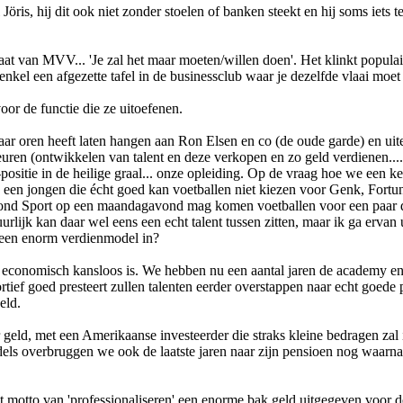
is, hij dit ook niet zonder stoelen of banken steekt en hij soms iets te
gaat van MVV... 'Je zal het maar moeten/willen doen'. Het klinkt popula
kel een afgezette tafel in de businessclub waar je dezelfde vlaai moet et
or de functie die ze uitoefenen.
 haar oren heeft laten hangen aan Ron Elsen en co (de oude garde) en u
uren (ontwikkelen van talent en deze verkopen en zo geld verdienen....
ey-positie in de heilige graal... onze opleiding. Op de vraag hoe we e
een jongen die écht goed kan voetballen niet kiezen voor Genk, Fort
 Helmond Sport op een maandagavond mag komen voetballen voor een paa
urlijk kan daar wel eens een echt talent tussen zitten, maar ik ga ervan
geen enorm verdienmodel in?
 economisch kansloos is. We hebben nu een aantal jaren de academy en n
tief goed presteert zullen talenten eerder overstappen naar echt goede 
eld.
er geld, met een Amerikaanse investeerder die straks kleine bedragen zal
ls overbruggen we ook de laatste jaren naar zijn pensioen nog waarna a
et motto van 'professionaliseren' een enorme bak geld uitgegeven voor 