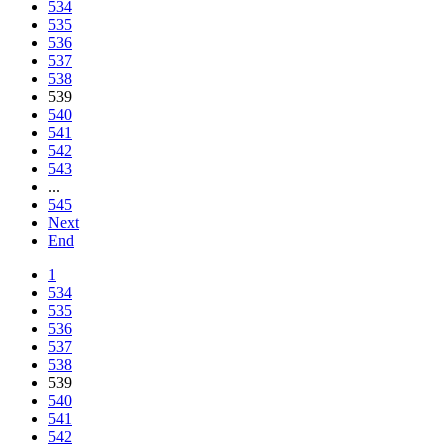
534
535
536
537
538
539
540
541
542
543
...
545
Next
End
1
534
535
536
537
538
539
540
541
542