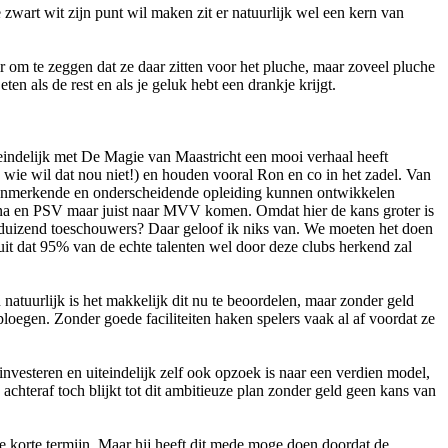
 zwart wit zijn punt wil maken zit er natuurlijk wel een kern van
ir om te zeggen dat ze daar zitten voor het pluche, maar zoveel pluche
en als de rest en als je geluk hebt een drankje krijgt.
iteindelijk met De Magie van Maastricht een mooi verhaal heeft
 wie wil dat nou niet!) en houden vooral Ron en co in het zadel. Van
en kenmerkende en onderscheidende opleiding kunnen ontwikkelen
una en PSV maar juist naar MVV komen. Omdat hier de kans groter is
r duizend toeschouwers? Daar geloof ik niks van. We moeten het doen
 uit dat 95% van de echte talenten wel door deze clubs herkend zal
atuurlijk is het makkelijk dit nu te beoordelen, maar zonder geld
ploegen. Zonder goede faciliteiten haken spelers vaak al af voordat ze
 investeren en uiteindelijk zelf ook opzoek is naar een verdien model,
chteraf toch blijkt tot dit ambitieuze plan zonder geld geen kans van
de korte termijn. Maar hij heeft dit mede moge doen doordat de