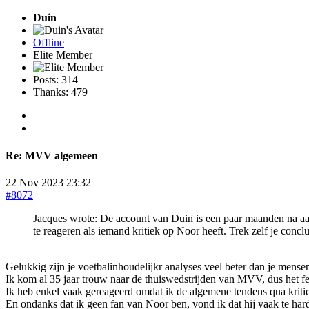
Duin
Offline
Elite Member
Posts: 314
Thanks: 479
Re:
MVV algemeen
22 Nov 2023 23:32
#8072
Jacques wrote: De account van Duin is een paar maanden na aant
te reageren als iemand kritiek op Noor heeft. Trek zelf je conclu
Gelukkig zijn je voetbalinhoudelijkr analyses veel beter dan je mense
Ik kom al 35 jaar trouw naar de thuiswedstrijden van MVV, dus het feit
Ik heb enkel vaak gereageerd omdat ik de algemene tendens qua kritie
En ondanks dat ik geen fan van Noor ben, vond ik dat hij vaak te ha