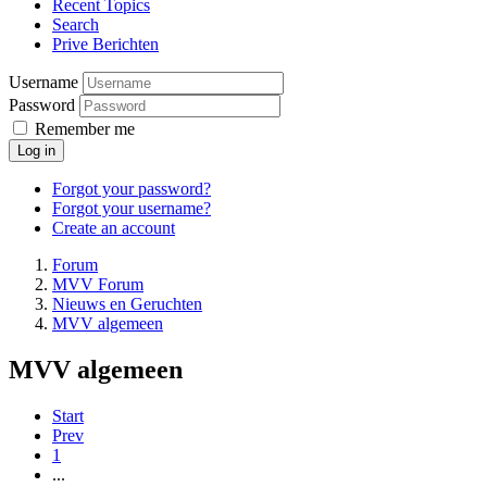
Recent Topics
Search
Prive Berichten
Username
Password
Remember me
Log in
Forgot your password?
Forgot your username?
Create an account
Forum
MVV Forum
Nieuws en Geruchten
MVV algemeen
MVV algemeen
Start
Prev
1
...