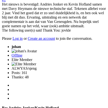
Het nieuws is bevestigd: Andries Jonker en Kevin Hofland samen
met Davy Heymans de nieuwe technische staf. Tekenen allebei voor
2 jaar. Vind het goed dat er zo snel duidelijkheid is, en ben ook wel
blij met dit duo. Ervaring, uitstraling en een netwerk dat
complementair is aan dat van Van Geneugden. Nu hopelijk snel
goeie namen op het veld, waar (ook) ambitie uitstraalt.
The following user(s) said Thank You:
jovkle
Please
Log in
or
Create an account
to join the conversation.
johan
Offline
Elite Member
ALWYAS/sjeng
Posts: 161
Thanks: 48
Re:
Andries Jonker/Kevin Hofland