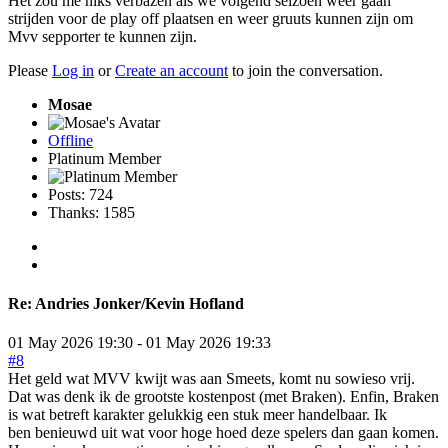
Het zou me niks verbazen als we volgend seizoen weer gaan
strijden voor de play off plaatsen en weer gruuts kunnen zijn om
Mvv sepporter te kunnen zijn.
Please
Log in
or
Create an account
to join the conversation.
Mosae
Offline
Platinum Member
Posts: 724
Thanks: 1585
Re:
Andries Jonker/Kevin Hofland
01 May 2026 19:30
-
01 May 2026 19:33
#8
Het geld wat MVV kwijt was aan Smeets, komt nu sowieso vrij.
Dat was denk ik de grootste kostenpost (met Braken). Enfin, Braken
is wat betreft karakter gelukkig een stuk meer handelbaar. Ik
ben benieuwd uit wat voor hoge hoed deze spelers dan gaan komen.