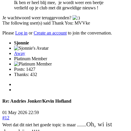
Ik ben er heel blij mee, je wordt weer een beetje
verliefd op je club met dit geweldige nieuws !
Je wachtwoord weer teruggevonden?
The following user(s) said Thank You:
MVVke
Please
Log in
or
Create an account
to join the conversation.
Sjonnie
Away
Platinum Member
Posts: 1427
Thanks: 432
Re:
Andries Jonker/Kevin Hofland
01 May 2026 22:59
#12
Oh, wi ist
Weet dat dit niet het goede topic is maar ........