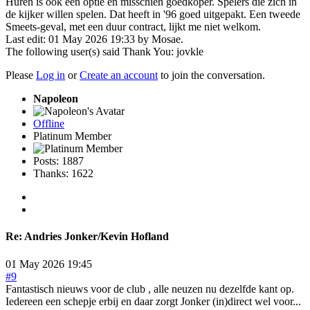
Huren is ook een optie en misschien goedkoper. Spelers die zich in
de kijker willen spelen. Dat heeft in '96 goed uitgepakt. Een tweede
Smeets-geval, met een duur contract, lijkt me niet welkom.
Last edit: 01 May 2026 19:33 by
Mosae
.
The following user(s) said Thank You:
jovkle
Please
Log in
or
Create an account
to join the conversation.
Napoleon
Offline
Platinum Member
Posts: 1887
Thanks: 1622
Re:
Andries Jonker/Kevin Hofland
01 May 2026 19:45
#9
Fantastisch nieuws voor de club , alle neuzen nu dezelfde kant op.
Iedereen een schepje erbij en daar zorgt Jonker (in)direct wel voor...