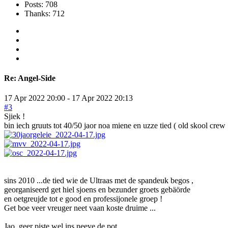
Posts: 708
Thanks: 712
Re:
Angel-Side
17 Apr 2022 20:00
-
17 Apr 2022 20:13
#3
Sjiek !
bin iech gruuts tot 40/50 jaor noa miene en uzze tied ( old skool cre
sins 2010 ...de tied wie de Ultraas met de spandeuk begos ,
georganiseerd get hiel sjoens en bezunder groets gebäörde
en oetgreujde tot e good en professijonele groep !
Get boe veer vreuger neet vaan koste druime ...
Jao, geer piste wel ins neeve de pot ...