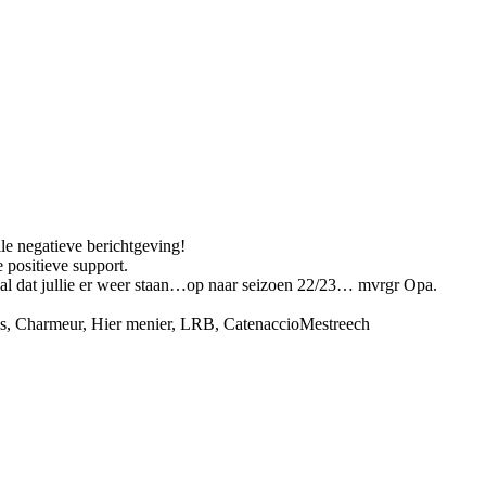
lle negatieve berichtgeving!
 positieve support.
u al dat jullie er weer staan…op naar seizoen 22/23… mvrgr Opa.
s
,
Charmeur
,
Hier menier
,
LRB
,
CatenaccioMestreech