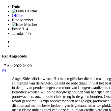
Duin
Offline
Elite Member
Posts: 314
Thanks: 479
Re:
Angel-Side
17 Apr 2022 21:20
#4
Angel-Side official wrote: Het is een gifbeker die helemaal l
en mening van de Angel-Side lijkt de rode draad in wat het beste
in de tijd van penders tegen een muur van Leugens aanliepen,
Periodiek worden wij op de hoogte gehouden van het rijlen en ze
poortwachters onze mooie club streng in de gaten houden. Onze 
wordt genoemd. Er zijn.noodverbanden aangelegd, problemen vo
dit allemaal met de beste bedoelingen is gedaan, maar we plukk
meest ideale uithangbord van onze club, maar credits verdient i