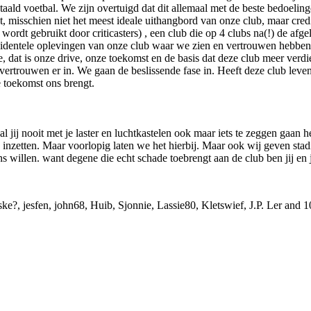
taald voetbal. We zijn overtuigd dat dit allemaal met de beste bedoel
, misschien niet het meest ideale uithangbord van onze club, maar credit
rdt gebruikt door criticasters) , een club die op 4 clubs na(!) de afgel
ncidentele oplevingen van onze club waar we zien en vertrouwen hebben 
t is onze drive, onze toekomst en de basis dat deze club meer verdien
n vertrouwen er in. We gaan de beslissende fase in. Heeft deze club lev
e toekomst ons brengt.
zal jij nooit met je laster en luchtkastelen ook maar iets te zeggen ga
inzetten. Maar voorlopig laten we het hierbij. Maar ook wij geven sta
 willen. want degene die echt schade toebrengt aan de club ben jij en je
ske?
,
jesfen
,
john68
,
Huib
,
Sjonnie
,
Lassie80
,
Kletswief
,
J.P. Ler
and 10