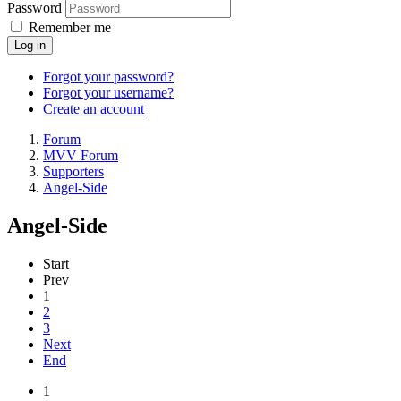
Password
Remember me
Log in
Forgot your password?
Forgot your username?
Create an account
Forum
MVV Forum
Supporters
Angel-Side
Angel-Side
Start
Prev
1
2
3
Next
End
1