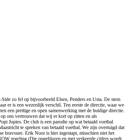
-Side zo fel op bijvoorbeeld Elsen, Penders en Usta. De stem
aar er is een wezenlijk verschil. Ten eerste de directie, waar we
en een prettige en open samenwerking met de huidige directie.
op ons vertrouwen dat wij er kort op zitten en als
opi Jopies. De club is een parodie op wat betaald voetbal
stricht te spreken van betaald voetbal. We zijn overtuigd dat
 bravoure. Erik Noor is hier ingestapt, misschien niet het
en NOW regeling (Die opgeblazen en met verkeerde cijfers wordt