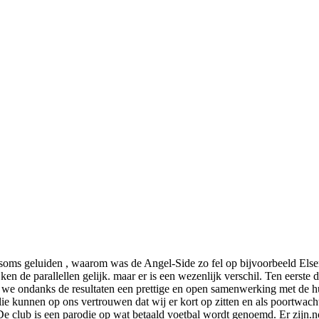
e soms geluiden , waarom was de Angel-Side zo fel op bijvoorbeeld Els
jken de parallellen gelijk. maar er is een wezenlijk verschil. Ten eerste
e ondanks de resultaten een prettige en open samenwerking met de hu
jullie kunnen op ons vertrouwen dat wij er kort op zitten en als poortwa
. De club is een parodie op wat betaald voetbal wordt genoemd. Er zij