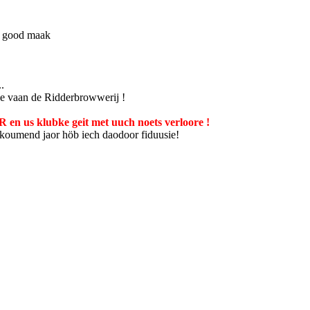
es good maak
.
ke vaan de Ridderbrowwerij !
klubke geit met uuch noets verloore !
koumend jaor höb iech daodoor fiduusie!