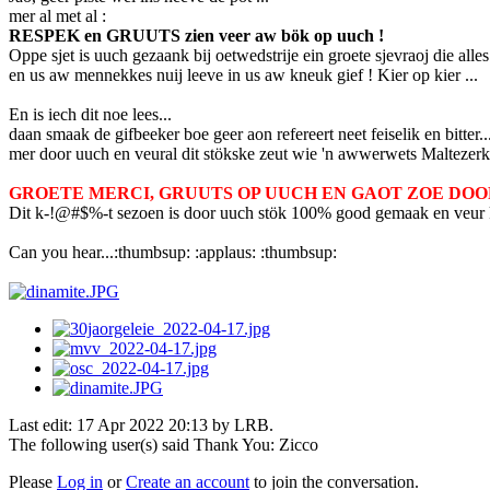
mer al met al :
RESPEK en GRUUTS zien veer aw bök op uuch !
Oppe sjet is uuch gezaank bij oetwedstrije ein groete sjevraoj die all
en us aw mennekkes nuij leeve in us aw kneuk gief ! Kier op kier ...
En is iech dit noe lees...
daan smaak de gifbeeker boe geer aon refereert neet feiselik en bitter...
mer door uuch en veural dit stökske zeut wie 'n awwerwets Maltezer
GROETE MERCI, GRUUTS OP UUCH EN GAOT ZOE DOOR en us 
Dit k-!@#$%-t sezoen is door uuch stök 100% good gemaak en veur 
Can you hear...:thumbsup: :applaus: :thumbsup:
Last edit: 17 Apr 2022 20:13 by
LRB
.
The following user(s) said Thank You:
Zicco
Please
Log in
or
Create an account
to join the conversation.