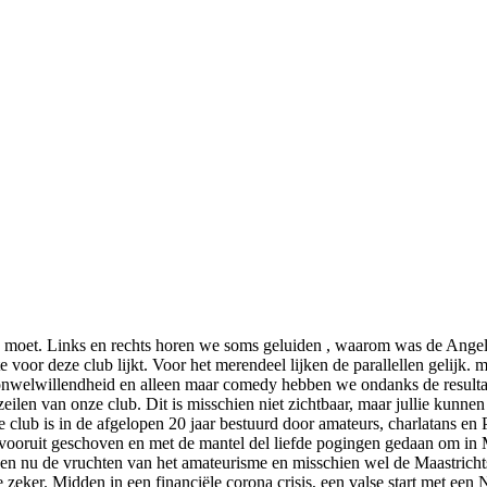
eeg moet. Links en rechts horen we soms geluiden , waarom was de Angel
 voor deze club lijkt. Voor het merendeel lijken de parallellen gelijk. m
 onwelwillendheid en alleen maar comedy hebben we ondanks de resultat
ilen van onze club. Dit is misschien niet zichtbaar, maar jullie kunnen 
club is in de afgelopen 20 jaar bestuurd door amateurs, charlatans en P
oruit geschoven en met de mantel del liefde pogingen gedaan om in Maa
en nu de vruchten van het amateurisme en misschien wel de Maastrichtse
e zeker. Midden in een financiële corona crisis, een valse start met e