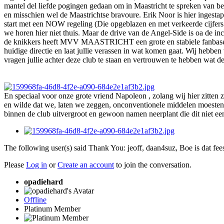
mantel del liefde pogingen gedaan om in Maastricht te spreken van be
en misschien wel de Maastrichtse bravoure. Erik Noor is hier ingestapt
start met een NOW regeling (Die opgeblazen en met verkeerde cijfers wo
we horen hier niet thuis. Maar de drive van de Angel-Side is oa de i
de knikkers heeft MVV MAASTRICHT een grote en stabiele fanbase, da
huidige directie en laat jullie verassen in wat komen gaat. Wij hebbe
vragen jullie achter deze club te staan en vertrouwen te hebben wat d
En speciaal voor onze grote vriend Napoleon , zolang wij hier zitten 
en wilde dat we, laten we zeggen, onconventionele middelen moesten 
binnen de club uitvergroot en gewoon namen neerplant die dit niet eens
The following user(s) said Thank You:
jeoff
,
daan4suz
,
Boe is dat fee
Please
Log in
or
Create an account
to join the conversation.
opadiehard
Offline
Platinum Member