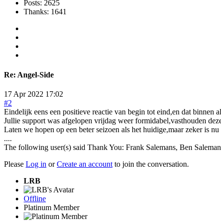
Posts: 2625
Thanks: 1641
Re:
Angel-Side
17 Apr 2022 17:02
#2
Eindelijk eens een positieve reactie van begin tot eind,en dat binnen a
Jullie support was afgelopen vrijdag weer formidabel,vasthouden deze
Laten we hopen op een beter seizoen als het huidige,maar zeker is n
....
The following user(s) said Thank You:
Frank Salemans
,
Ben Saleman
Please
Log in
or
Create an account
to join the conversation.
LRB
Offline
Platinum Member