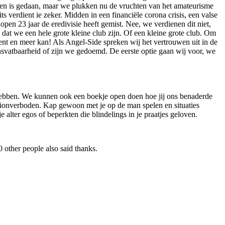
ingen is gedaan, maar we plukken nu de vruchten van het amateurisme
s verdient ie zeker. Midden in een financiële corona crisis, een valse
open 23 jaar de eredivisie heeft gemist. Nee, we verdienen dit niet,
dat we een hele grote kleine club zijn. Of een kleine grote club. Om
t en meer kan! Als Angel-Side spreken wij het vertrouwen uit in de
ensvatbaarheid of zijn we gedoemd. De eerste optie gaan wij voor, we
an hebben. We kunnen ook een boekje open doen hoe jij ons benaderde
dionverboden. Kap gewoon met je op de man spelen en situaties
 alter egos of beperkten die blindelings in je praatjes geloven.
 other people also said thanks.