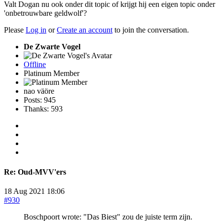
Valt Dogan nu ook onder dit topic of krijgt hij een eigen topic onder
'onbetrouwbare geldwolf'?
Please
Log in
or
Create an account
to join the conversation.
De Zwarte Vogel
Offline
Platinum Member
nao väöre
Posts: 945
Thanks: 593
Re:
Oud-MVV'ers
18 Aug 2021 18:06
#930
Boschpoort wrote: "Das Biest" zou de juiste term zijn.