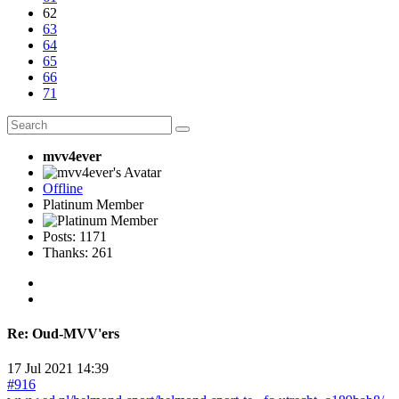
62
63
64
65
66
71
mvv4ever
Offline
Platinum Member
Posts: 1171
Thanks: 261
Re:
Oud-MVV'ers
17 Jul 2021 14:39
#916