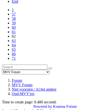
End
1
57
58
59
60
61
62
63
64
65
66
71
Forum
MVV Forum
Niet voorzien / Al het andere
Oud-MVV'ers
Time to create page: 0.480 seconds
Powered by
Kunena Forum