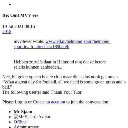
Re:
Oud-MVV'ers
19 Jul 2021 08:16
#918
mvv4ever wrote:
www.ed.nl/helmond-sport/helmond-
sport-te...fc-utrecht~a189bab8/
Hebben ze zelfs daar in Helmond nog dat ze betere
salaris kunnen aanbieden...
Nee, hij gokte op een betere club maar die is dus nooit gekomen
“What a great day for football, all we need is some green grass and a
ball.”
The following user(s) said Thank You:
Tuor
Please
Log in
or
Create an account
to join the conversation.
Mr Sjaan
Offline
Administrator