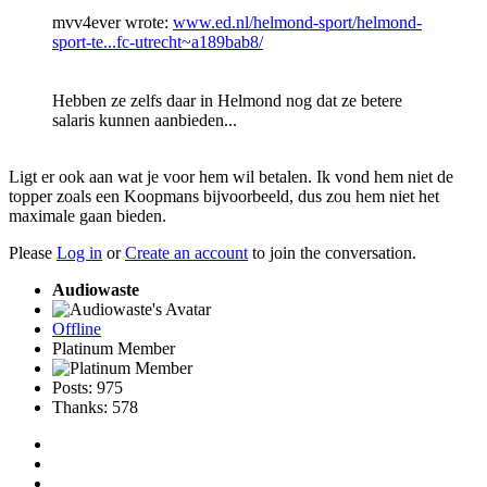
mvv4ever wrote:
www.ed.nl/helmond-sport/helmond-
sport-te...fc-utrecht~a189bab8/
Hebben ze zelfs daar in Helmond nog dat ze betere
salaris kunnen aanbieden...
Ligt er ook aan wat je voor hem wil betalen. Ik vond hem niet de
topper zoals een Koopmans bijvoorbeeld, dus zou hem niet het
maximale gaan bieden.
Please
Log in
or
Create an account
to join the conversation.
Audiowaste
Offline
Platinum Member
Posts: 975
Thanks: 578