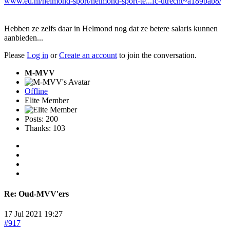
www.ed.nl/helmond-sport/helmond-sport-te...fc-utrecht~a189bab8/
Hebben ze zelfs daar in Helmond nog dat ze betere salaris kunnen
aanbieden...
Please
Log in
or
Create an account
to join the conversation.
M-MVV
Offline
Elite Member
Posts: 200
Thanks: 103
Re:
Oud-MVV'ers
17 Jul 2021 19:27
#917