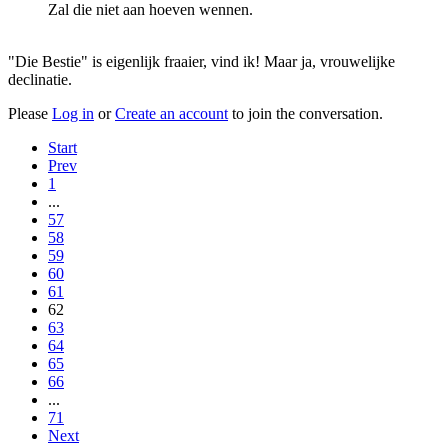
Zal die niet aan hoeven wennen.
"Die Bestie" is eigenlijk fraaier, vind ik! Maar ja, vrouwelijke
declinatie.
Please
Log in
or
Create an account
to join the conversation.
Start
Prev
1
...
57
58
59
60
61
62
63
64
65
66
...
71
Next