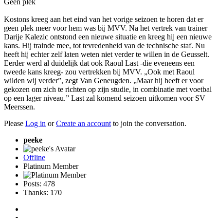
Geen plek
Kostons kreeg aan het eind van het vorige seizoen te horen dat er
geen plek meer voor hem was bij MVV. Na het vertrek van trainer
Darije Kalezic ontstond een nieuwe situatie en kreeg hij een nieuwe
kans. Hij trainde mee, tot tevredenheid van de technische staf. Nu
heeft hij echter zelf laten weten niet verder te willen in de Geusselt.
Eerder werd al duidelijk dat ook Raoul Last -die eveneens een
tweede kans kreeg- zou vertrekken bij MVV. „Ook met Raoul
wilden wij verder”, zegt Van Geneugden. „Maar hij heeft er voor
gekozen om zich te richten op zijn studie, in combinatie met voetbal
op een lager niveau.” Last zal komend seizoen uitkomen voor SV
Meerssen.
Please
Log in
or
Create an account
to join the conversation.
peeke
Offline
Platinum Member
Posts: 478
Thanks: 170