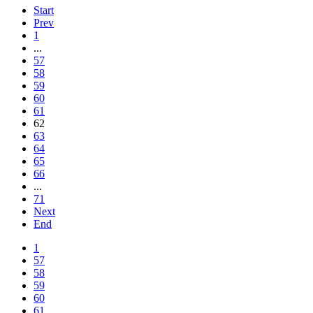
Start
Prev
1
...
57
58
59
60
61
62
63
64
65
66
...
71
Next
End
1
57
58
59
60
61