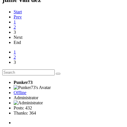
Start
Prev
1
2
3
Next
End
1
2
3
Punker73
Offline
Administrator
Posts: 432
Thanks: 364