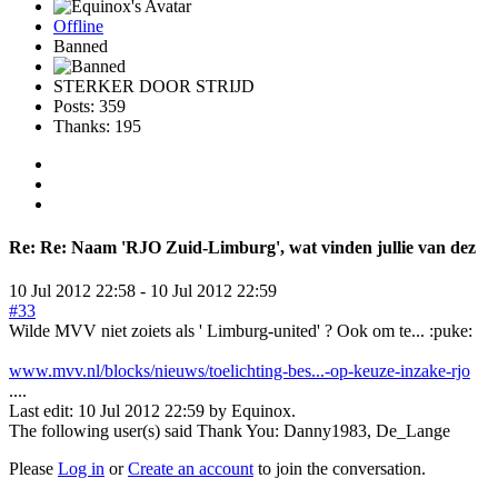
Offline
Banned
STERKER DOOR STRIJD
Posts: 359
Thanks: 195
Re:
Re: Naam 'RJO Zuid-Limburg', wat vinden jullie van dez
10 Jul 2012 22:58
-
10 Jul 2012 22:59
#33
Wilde MVV niet zoiets als ' Limburg-united' ? Ook om te... :puke:
www.mvv.nl/blocks/nieuws/toelichting-bes...-op-keuze-inzake-rjo
....
Last edit: 10 Jul 2012 22:59 by
Equinox
.
The following user(s) said Thank You:
Danny1983
,
De_Lange
Please
Log in
or
Create an account
to join the conversation.