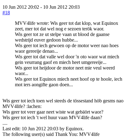
10 Jun 2012 20:02
-
10 Jun 2012 20:03
#18
MVV4life wrote: Wis geer tot dat klop, wat Equinox
zeet, mer tot dat wel nog e sezoen terök waor.
Wis geer tot ze ut stelpe vaan ut blood de gaanse
wedstrijd euver gedoon hubbe...
Wis geer tot iech gewoen op de motor weer nao hoes
waor gereeije denao...
Wis geer tot dat valle wel door 'n oto waor wat miech
gein veurrang gaof en miech heet umgereeije...
Wis geer tot heijdoor de motor neet mie veul weerd
waor...
Wis geer tot Equinox miech neet hoof op te hoole, iech
mot iers aongifte gaon doen...
Wis geer tot iech toen wel steeds de tössestand höb gesms nao
MVV4life? :lachen:
Wis geer tot veer gaar neet wiste wat gebäört waor?
Wis geer tot iech 't wel huur vaan MVV4life daan?
....
Last edit: 10 Jun 2012 20:03 by
Equinox
.
The following user(s) said Thank You:
MVV4life