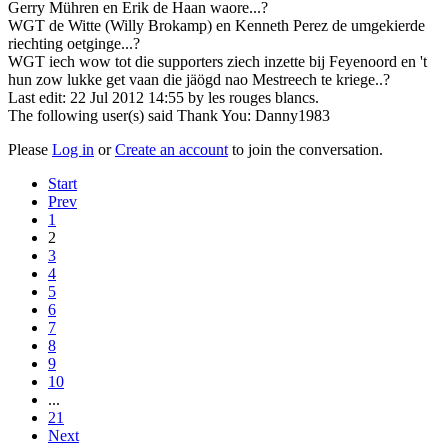
Gerry Mühren en Erik de Haan waore...?
WGT de Witte (Willy Brokamp) en Kenneth Perez de umgekierde
riechting oetginge...?
WGT iech wow tot die supporters ziech inzette bij Feyenoord en 't
hun zow lukke get vaan die jäögd nao Mestreech te kriege..?
Last edit: 22 Jul 2012 14:55 by
les rouges blancs
.
The following user(s) said Thank You:
Danny1983
Please
Log in
or
Create an account
to join the conversation.
Start
Prev
1
2
3
4
5
6
7
8
9
10
...
21
Next