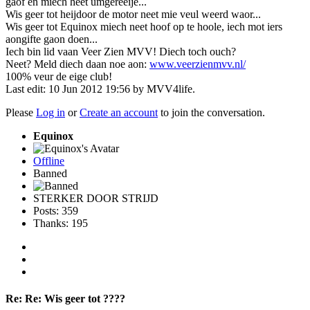
gaof en miech heet umgereeije...
Wis geer tot heijdoor de motor neet mie veul weerd waor...
Wis geer tot Equinox miech neet hoof op te hoole, iech mot iers
aongifte gaon doen...
Iech bin lid vaan Veer Zien MVV! Diech toch ouch?
Neet? Meld diech daan noe aon:
www.veerzienmvv.nl/
100% veur de eige club!
Last edit: 10 Jun 2012 19:56 by
MVV4life
.
Please
Log in
or
Create an account
to join the conversation.
Equinox
Offline
Banned
STERKER DOOR STRIJD
Posts: 359
Thanks: 195
Re:
Re: Wis geer tot ????