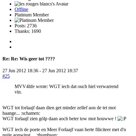
Offline
Platinum Member
Posts: 2736
Thanks: 1690
Re:
Re: Wis geer tot ????
27 Jun 2012 18:36
-
27 Jun 2012 18:37
#25
MVV4life wrote: WGT iech dat ouch hiel verwarrend
vin.
WGT tot forlaajf daan dien get minder zellef aon de tet mot
haange... :schamen:
WGT forlaajf zien gölp daan aoch beter tow mot houwwe !
WGT iech de poete en Meer Forlaajf vaan herte filiciteer met d'n
nuije aonwinst ... :thumbsup: