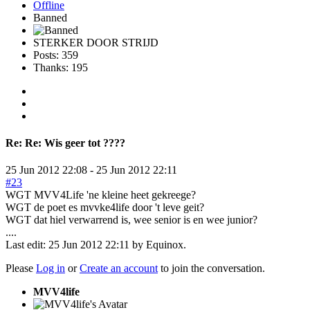
Offline
Banned
STERKER DOOR STRIJD
Posts: 359
Thanks: 195
Re:
Re: Wis geer tot ????
25 Jun 2012 22:08
-
25 Jun 2012 22:11
#23
WGT MVV4Life 'ne kleine heet gekreege?
WGT de poet es mvvke4life door 't leve geit?
WGT dat hiel verwarrend is, wee senior is en wee junior?
....
Last edit: 25 Jun 2012 22:11 by
Equinox
.
Please
Log in
or
Create an account
to join the conversation.
MVV4life