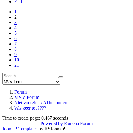
End
1
2
3
4
5
6
7
8
9
10
21
Forum
MVV Forum
Niet voorzien / Al het andere
Wis geer tot ????
Time to create page: 0.467 seconds
Powered by
Kunena Forum
Joomla! Templates
by RSJoomla!