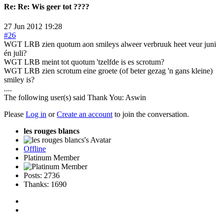
Re:
Re: Wis geer tot ????
27 Jun 2012 19:28
#26
WGT LRB zien quotum aon smileys alweer verbruuk heet veur juni
én juli?
WGT LRB meint tot quotum 'tzelfde is es scrotum?
WGT LRB zien scrotum eine groete (of beter gezag 'n gans kleine)
smiley is?
....
The following user(s) said Thank You:
Aswin
Please
Log in
or
Create an account
to join the conversation.
les rouges blancs
Offline
Platinum Member
Posts: 2736
Thanks: 1690