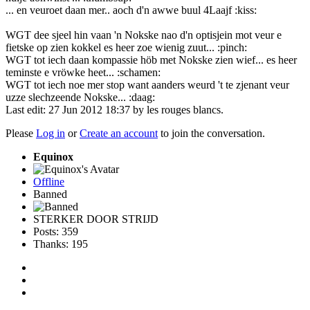
... en veuroet daan mer.. aoch d'n awwe buul 4Laajf :kiss:
WGT dee sjeel hin vaan 'n Nokske nao d'n optisjein mot veur e
fietske op zien kokkel es heer zoe wienig zuut... :pinch:
WGT tot iech daan kompassie höb met Nokske zien wief... es heer
teminste e vröwke heet... :schamen:
WGT tot iech noe mer stop want aanders weurd 't te zjenant veur
uzze slechzeende Nokske... :daag:
Last edit: 27 Jun 2012 18:37 by
les rouges blancs
.
Please
Log in
or
Create an account
to join the conversation.
Equinox
Offline
Banned
STERKER DOOR STRIJD
Posts: 359
Thanks: 195