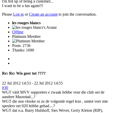
I'm fed up of being a customer...
I want to be a fan again!!!
Please
Log in
or
Create an account
to join the conversation.
les rouges blancs
Offline
Platinum Member
Posts: 2736
Thanks: 1690
Re:
Re: Wis geer tot ????
22 Jul 2012 14:53
-
22 Jul 2012 14:55
#30
WGT väöl MVV supporters e zwaak höbbe veur die club oet de
aandere Maosstad...?
WGT die noe vlooke es ze de volgende regel leze , umtot veer mie
speulers oet 020 höbbe gehad....?
WGT dat o.a. Barry Hulshoff, Sies Wever, Gerry Kleton (RIP),