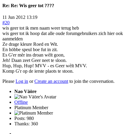
Re:
Re: Wis geer tot ????
11 Jun 2012 13:19
#20
wis geer tot ik men naam weer terug heb
wis geer tot ik hoop dat alle oude forumgebruikers zich hier ook
aanmelden
Ze drage kleure Roed en Wit.
En höbbe speul boe fut in zit.
Es G'er mèr ins droan wèlt goon,
Jeh! Daan zeet Geer neet te sloon.
Hup, Hup, Hup! MVV - es Geer wèlt MVV.
Komp G'r op de ierste plaots te stoon.
Please
Log in
or
Create an account
to join the conversation.
Nao Väöre
Offline
Platinum Member
Posts: 980
Thanks: 360