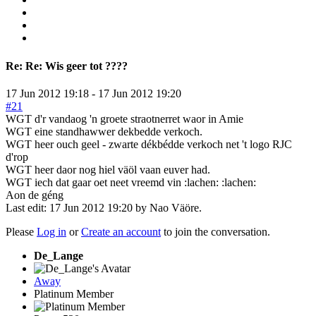
Re:
Re: Wis geer tot ????
17 Jun 2012 19:18
-
17 Jun 2012 19:20
#21
WGT d'r vandaog 'n groete straotnerret waor in Amie
WGT eine standhawwer dekbedde verkoch.
WGT heer ouch geel - zwarte dékbédde verkoch net 't logo RJC
d'rop
WGT heer daor nog hiel väöl vaan euver had.
WGT iech dat gaar oet neet vreemd vin :lachen: :lachen:
Aon de géng
Last edit: 17 Jun 2012 19:20 by
Nao Väöre
.
Please
Log in
or
Create an account
to join the conversation.
De_Lange
Away
Platinum Member