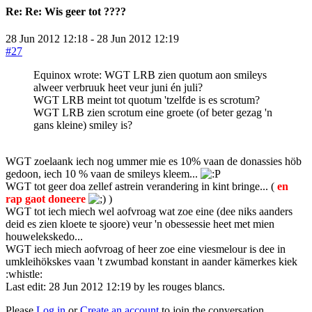
Re:
Re: Wis geer tot ????
28 Jun 2012 12:18
-
28 Jun 2012 12:19
#27
Equinox wrote: WGT LRB zien quotum aon smileys
alweer verbruuk heet veur juni én juli?
WGT LRB meint tot quotum 'tzelfde is es scrotum?
WGT LRB zien scrotum eine groete (of beter gezag 'n
gans kleine) smiley is?
WGT zoelaank iech nog ummer mie es 10% vaan de donassies höb
gedoon, iech 10 % vaan de smileys kleem...
WGT tot geer doa zellef astrein verandering in kint bringe... (
en
rap gaot doneere
)
WGT tot iech miech wel aofvroag wat zoe eine (dee niks aanders
deid es zien kloete te sjoore) veur 'n obessessie heet met mien
houwelekskedo...
WGT iech miech aofvroag of heer zoe eine viesmelour is dee in
umkleihökskes vaan 't zwumbad konstant in aander kämerkes kiek
:whistle:
Last edit: 28 Jun 2012 12:19 by
les rouges blancs
.
Please
Log in
or
Create an account
to join the conversation.