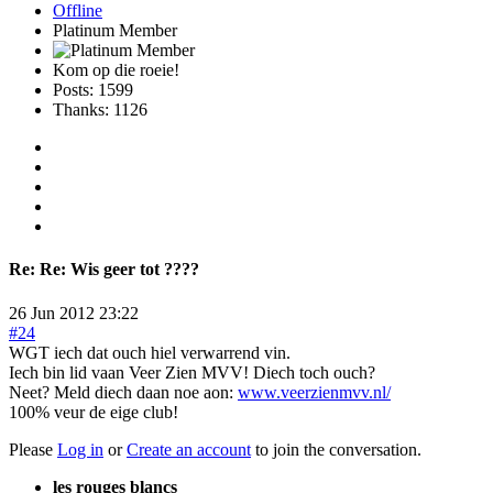
Offline
Platinum Member
Kom op die roeie!
Posts: 1599
Thanks: 1126
Re:
Re: Wis geer tot ????
26 Jun 2012 23:22
#24
WGT iech dat ouch hiel verwarrend vin.
Iech bin lid vaan Veer Zien MVV! Diech toch ouch?
Neet? Meld diech daan noe aon:
www.veerzienmvv.nl/
100% veur de eige club!
Please
Log in
or
Create an account
to join the conversation.
les rouges blancs