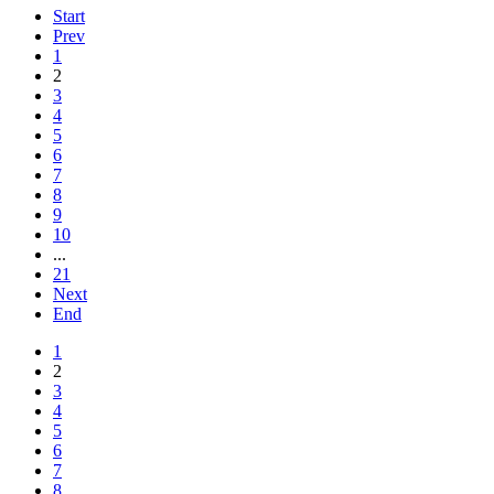
Start
Prev
1
2
3
4
5
6
7
8
9
10
...
21
Next
End
1
2
3
4
5
6
7
8