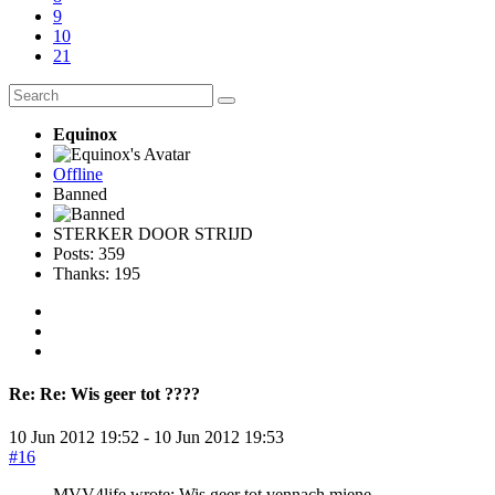
9
10
21
Equinox
Offline
Banned
STERKER DOOR STRIJD
Posts: 359
Thanks: 195
Re:
Re: Wis geer tot ????
10 Jun 2012 19:52
-
10 Jun 2012 19:53
#16
MVV4life wrote: Wis geer tot vennach miene