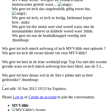
motorscooter gestole waor....
Wis geer tot iech dao ongeleufelik giftig euver bin.
Wis geer tot iech, es iech ze kreijg, hielemaol kepot
how. :puke:
Wis geer tot dee motor neet veul weerd waor, mer de
mountainbike deneve ut dubbele weerd waor :blink:
Wis geer tot noe de honbalknuppel veerdig steit
:thumbsup:
Wis geer tot iech miech aofvraog of iech MVV4life mot ophoole ?
Wis geer tot iech dit zwoer kloete vin veur MVV4life?
Wis geer tot heer in de leste wedstrijd tege Top Oss met dee scooter
gevalle waor en iech miech aofvroog boe heer bleef, nao de 5-1...
Wis geer tot heer denao wel in de Ster e pilske met us heet
gedroonke? :thumbsup:
....
Last edit: 10 Jun 2012 19:53 by
Equinox
.
Please
Log in
or
Create an account
to join the conversation.
MVV4life