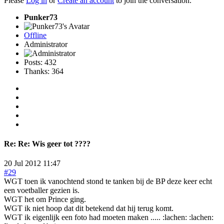
Please
Log in
or
Create an account
to join the conversation.
Punker73
Offline
Administrator
Posts: 432
Thanks: 364
Re:
Re: Wis geer tot ????
20 Jul 2012 11:47
#29
WGT toen ik vanochtend stond te tanken bij de BP deze keer echt
een voetballer gezien is.
WGT het om Prince ging.
WGT ik niet hoop dat dit betekend dat hij terug komt.
WGT ik eigenlijk een foto had moeten maken ..... :lachen: :lachen: