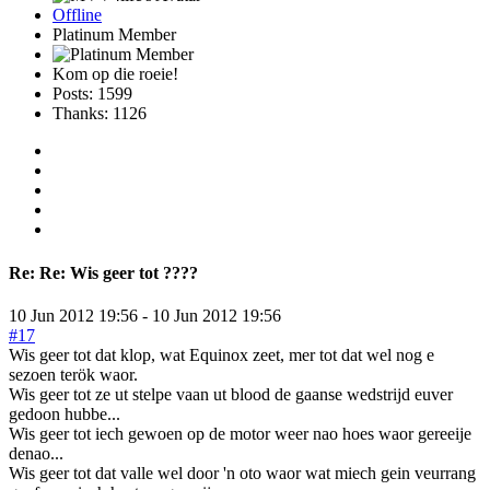
Offline
Platinum Member
Kom op die roeie!
Posts: 1599
Thanks: 1126
Re:
Re: Wis geer tot ????
10 Jun 2012 19:56
-
10 Jun 2012 19:56
#17
Wis geer tot dat klop, wat Equinox zeet, mer tot dat wel nog e
sezoen terök waor.
Wis geer tot ze ut stelpe vaan ut blood de gaanse wedstrijd euver
gedoon hubbe...
Wis geer tot iech gewoen op de motor weer nao hoes waor gereeije
denao...
Wis geer tot dat valle wel door 'n oto waor wat miech gein veurrang